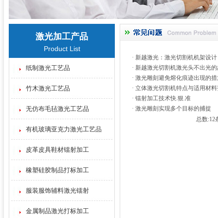
激光加工产品
Product List
·
新越激光：激光切割机机架设计
纸制激光工艺品
·
新越激光切割机激光头不出光的
·
激光雕刻避免熔化痕迹出现的措
竹木激光工艺品
·
立体激光切割机特点与适用材料
·
镭射加工技术快.狠.准
无仿布毛毡激光工艺品
·
激光雕刻实现多个目标的捕捉
总数:12
有机玻璃亚克力激光工艺品
皮革皮具鞋材镭射加工
橡塑硅胶制品打标加工
服装服饰辅料激光镭射
金属制品激光打标加工