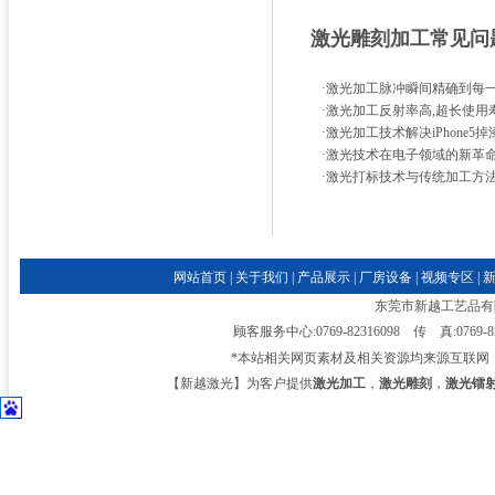
激光雕刻加工常见问
·
激光加工脉冲瞬间精确到每
·
激光加工反射率高,超长使用
·
激光加工技术解决iPhone5
·
激光技术在电子领域的新革
·
激光打标技术与传统加工方
网站首页
|
关于我们
|
产品展示
|
厂房设备
|
视频专区
|
东莞市新越工艺品有限公司
顾客服务中心:0769-82316098 传 真:0769-
*本站相关网页素材及相关资源均来源互联网
【新越激光】为客户提供
激光加工
，
激光雕刻
，
激光镭