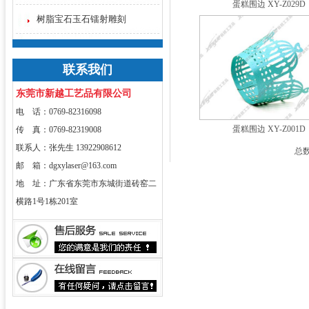
蛋糕围边 XY-Z029D
树脂宝石玉石镭射雕刻
联系我们
东莞市新越工艺品有限公司
电 话：0769-82316098
蛋糕围边 XY-Z001D
传 真：0769-82319008
联系人：张先生 13922908612
总数
邮 箱：dgxylaser@163.com
地 址：广东省东莞市东城街道砖窑二
横路1号1栋201室