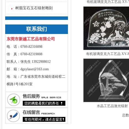
有机玻璃亚克力工艺品 XY-Y
树脂宝石玉石镭射雕刻
联系我们
东莞市新越工艺品有限公司
电 话：0769-82316098
有机玻璃亚克力工艺品 XY-M
传 真：0769-82319008
联系人：张先生 13922908612
邮 箱：dgxylaser@163.com
地 址：广东省东莞市东城街道砖窑二
横路1号1栋201室
水晶工艺品激光镭射
总数