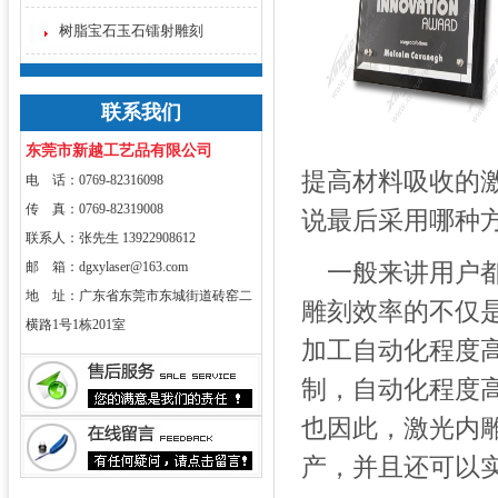
树脂宝石玉石镭射雕刻
联系我们
东莞市新越工艺品有限公司
提高材料吸收的
电 话：0769-82316098
传 真：0769-82319008
说最后采用哪种
联系人：张先生 13922908612
一般来讲用户都
邮 箱：dgxylaser@163.com
地 址：广东省东莞市东城街道砖窑二
雕刻效率的不仅
横路1号1栋201室
加工自动化程度
制，自动化程度
也因此，激光内
产，并且还可以