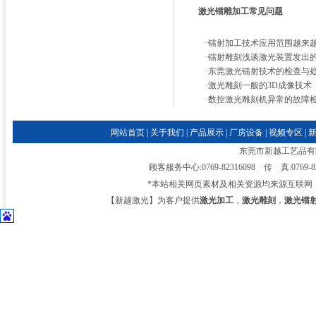
激光镭雕加工常见问题
·
镭射加工技术应用范围越来
·
镭射雕刻浅谈激光装置发出
·
东莞激光镭射技术的检查与
·
激光雕刻一般的3D成像技术
·
数控激光雕刻机异常的故障
网站首页
|
关于我们
|
产品展示
|
厂房设备
|
视频专区
|
东莞市新越工艺品有限公司
顾客服务中心:0769-82316098 传 真:0769-
*本站相关网页素材及相关资源均来源互联网
【新越激光】为客户提供
激光加工
，
激光雕刻
，
激光镭