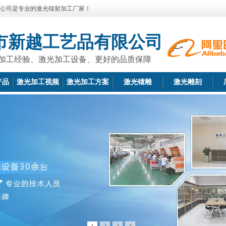
公司是专业的激光镭射加工厂家！
市新越工艺品有限公司
加工经验、激光加工设备、更好的品质保障
产品
激光加工视频
激光加工方案
激光镭雕
激光雕刻