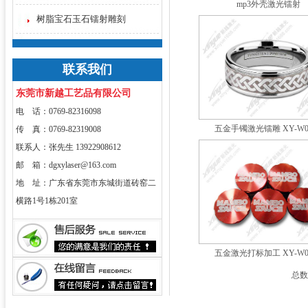
mp3外壳激光镭射
树脂宝石玉石镭射雕刻
联系我们
东莞市新越工艺品有限公司
电 话：0769-82316098
五金手镯激光镭雕 XY-W0
传 真：0769-82319008
联系人：张先生 13922908612
邮 箱：dgxylaser@163.com
地 址：广东省东莞市东城街道砖窑二
横路1号1栋201室
五金激光打标加工 XY-W0
总数